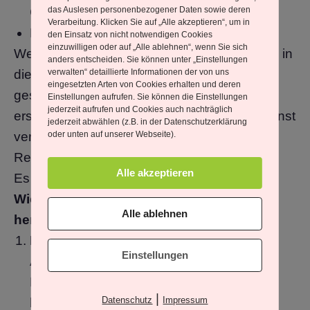
das Auslesen personenbezogener Daten sowie deren
Opposition.
Verarbeitung. Klicken Sie auf „Alle akzeptieren“, um in
Du willst lieber gehen, als tiefer zu fühlen.
den Einsatz von nicht notwendigen Cookies
einzuwilligen oder auf „Alle ablehnen“, wenn Sie sich
Wenn du das bemerkst –
atme
. Denn genau in
anders entscheiden. Sie können unter „Einstellungen
verwalten“ detaillierte Informationen der von uns
diesem Moment hast du Bewusstsein
eingesetzten Arten von Cookies erhalten und deren
geschaffen. Und Bewusstsein ist immer der
Einstellungen aufrufen. Sie können die Einstellungen
jederzeit aufrufen und Cookies auch nachträglich
erste Schritt zur Transformation. Und Du kannst
jederzeit abwählen (z.B. in der Datenschutzerklärung
oder unten auf unserer Webseite).
vermuten, dass Dein Gegenüber Deine
Reaktion, den Widerstand, unmittelbar spürt.
Alle akzeptieren
Es könnte zur Hilfestellung werden.
Wie kannst du aus dem Widerstand
Alle ablehnen
herausgehen?
Halte inne
.
Einstellungen
Atme. Spüre.
Lass das Gefühl da sein, ohne es zu
|
Datenschutz
Impressum
bewerten.