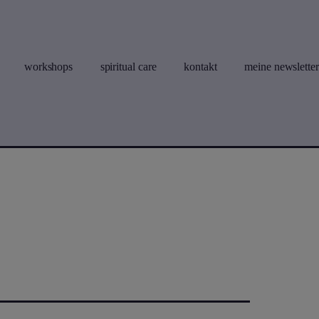
workshops
spiritual care
kontakt
meine newsletter
enü
ffnen