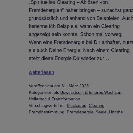
„Spirituelles Clearing – Ablösen von
Fremdenergien“ näher bringen – zunächst gan
grundsätzlich und anhand von Beispielen. Auc
benenne ich Beispiele, wann ein Clearing
angezeigt sein könnte. Schon mal vorweg:
Wenn eine Fremdenergie bei Dir anhaftet, nutz
sie auch Deine Energie. Nach einem Clearing
steht diese Energie Dir wieder zur…
Was
weiterlesen
ist
Veröffentlicht am
31. März 2025
ein
Kategorisiert als
Bewusstsein & Inneres Wachsen
,
„Spirituelles
Heilarbeit & Transformation
Clearing
Verschlagwortet mit
Blockaden
,
Clearing
,
–
Fremdbestimmung
,
Fremdenergie
,
Seele
,
Unruhe
Ablösen
von