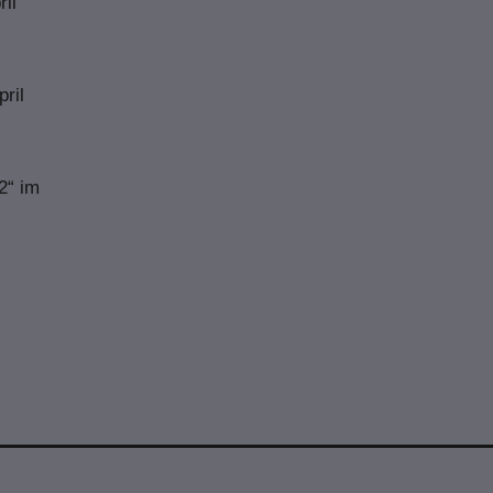
ril
pril
2“ im