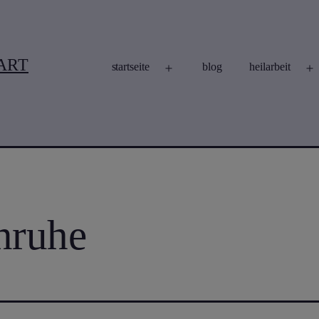
ART
startseite
blog
heilarbeit
Menü
M
öffnen
ö
nruhe