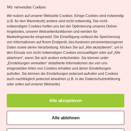
Ich möchte hier die Möglichkeit der Methode
Wir verwenden Cookies
z
„Rückführungen in Vorleben“ ganz global
Wir nutzen auf unserer Webseite Cookies. Einige Cookies sind notwendig
h
darstellen und beispielhaft Gründe für das
(z.B. für den Warenkorb) andere sind nicht notwendig. Die nicht-
Anwenden einer Rückführung benennen.
notwendigen Cookies helfen uns bei der Optimierung unseres Online-
Angebotes, unserer Webseitenfunktionen und werden für
Ebenso die Anwendungsmöglichkeiten und die
Marketingzwecke eingesetzt. Die Einwilligung umfasst die Speicherung
t
angestrebten Auswirkungen auf das Leben.
von Informationen auf Ihrem Endgerät, das Auslesen personenbezogener
Daten sowie deren Verarbeitung. Klicken Sie auf „Alle akzeptieren“, um in
Was macht eine spirituelle Rückführung aus?
den Einsatz von nicht notwendigen Cookies einzuwilligen oder auf „Alle
Bei einer spirituellen Rückführung handelt es
ablehnen“, wenn Sie sich anders entscheiden. Sie können unter
„Einstellungen verwalten“ detaillierte Informationen der von uns
sich um die Möglichkeit, in vorige Leben der
eingesetzten Arten von Cookies erhalten und deren Einstellungen
Klienten einzutauchen. Das…
aufrufen. Sie können die Einstellungen jederzeit aufrufen und Cookies
auch nachträglich jederzeit abwählen (z.B. in der Datenschutzerklärung
oder unten auf unserer Webseite).
Was
weiterlesen
ist
Alle akzeptieren
Veröffentlicht am
11. Februar 2025
eine
Kategorisiert als
Alltag und Integration
,
Bewusstsein &
spirituelle
Inneres Wachsen
,
Heilarbeit & Transformation
Alle ablehnen
Rückführung
Verschlagwortet mit
Blockaden
,
Rückführung
,
Seele
,
und
Spirituell
,
TimeLine
,
Unruhe
,
Vorleben
,
Wiederholungen