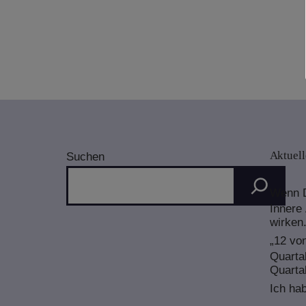
Fremdenergien“
Aktuell
Suchen
Wenn 
Innere 
wirken
„12 von
Quarta
Quarta
Ich hab