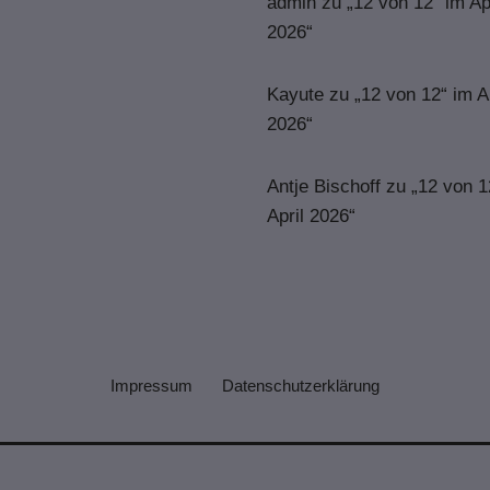
admin
zu
„12 von 12“ im Ap
2026“
Kayute
zu
„12 von 12“ im A
2026“
Antje Bischoff
zu
„12 von 1
April 2026“
Impressum
Datenschutzerklärung