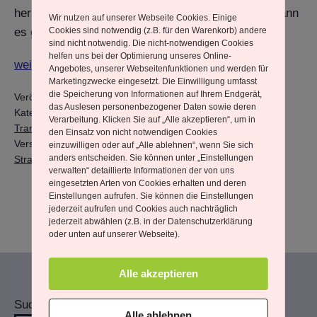
herausfordernd und die Batterien sind leer. Dann kann
Wir nutzen auf unserer Webseite Cookies. Einige
es gut und erholsam sein, sich eine Weile,…
Cookies sind notwendig (z.B. für den Warenkorb) andere
sind nicht notwendig. Die nicht-notwendigen Cookies
helfen uns bei der Optimierung unseres Online-
Wie
weiterlesen
Angebotes, unserer Webseitenfunktionen und werden für
Marketingzwecke eingesetzt. Die Einwilligung umfasst
wichtig
die Speicherung von Informationen auf Ihrem Endgerät,
Veröffentlicht am
23. Februar 2025
es
das Auslesen personenbezogener Daten sowie deren
Kategorisiert als
Aus meinem Leben
,
Heilarbeit &
Verarbeitung. Klicken Sie auf „Alle akzeptieren“, um in
ist,
Transformation
den Einsatz von nicht notwendigen Cookies
eine
Verschlagwortet mit
Auszeit
,
Freundschaften
,
Ostsee
,
einzuwilligen oder auf „Alle ablehnen“, wenn Sie sich
anders entscheiden. Sie können unter „Einstellungen
Auszeit
Strandspaziergang
verwalten“ detaillierte Informationen der von uns
zu
eingesetzten Arten von Cookies erhalten und deren
Einstellungen aufrufen. Sie können die Einstellungen
planen.
jederzeit aufrufen und Cookies auch nachträglich
jederzeit abwählen (z.B. in der Datenschutzerklärung
oder unten auf unserer Webseite).
Alle akzeptieren
Suchen
Alle ablehnen