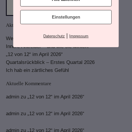
Einstellungen
Aktuelle Beiträge
|
Datenschutz
Impressum
Wenn Du mehr wahrnimmst
Innere Antreiber – und wie sie wirken.
„12 von 12“ im April 2026“
Quartalsrückblick – Erstes Quartal 2026
Ich hab ein zärtliches Gefühl
Aktuelle Kommentare
admin
zu
„12 von 12“ im April 2026“
admin
zu
„12 von 12“ im April 2026“
admin
zu
„12 von 12“ im April 2026“