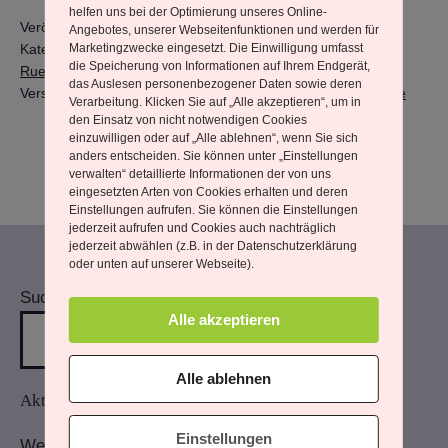
helfen uns bei der Optimierung unseres Online-
Veröffentlicht am
13. Juli 2025
Angebotes, unserer Webseitenfunktionen und werden für
Kategorisiert als
Alltag und Integration
,
Aus meinem Leben
,
Marketingzwecke eingesetzt. Die Einwilligung umfasst
die Speicherung von Informationen auf Ihrem Endgerät,
Rueckblicke
das Auslesen personenbezogener Daten sowie deren
Verschlagwortet mit
Juni
,
Munay Ki
,
Nordsee Sommer Sonne
Verarbeitung. Klicken Sie auf „Alle akzeptieren“, um in
den Einsatz von nicht notwendigen Cookies
einzuwilligen oder auf „Alle ablehnen“, wenn Sie sich
anders entscheiden. Sie können unter „Einstellungen
verwalten“ detaillierte Informationen der von uns
eingesetzten Arten von Cookies erhalten und deren
Einstellungen aufrufen. Sie können die Einstellungen
jederzeit aufrufen und Cookies auch nachträglich
jederzeit abwählen (z.B. in der Datenschutzerklärung
oder unten auf unserer Webseite).
Suchen
Alle akzeptieren
Alle ablehnen
Aktuelle Beiträge
Einstellungen
Wenn Du mehr wahrnimmst