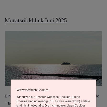
Monatsrückblick Juni 2025
Wir verwenden Cookies
Ein Juni Sonntag, Ausklang auf der Hamburger Hallig
Wir nutzen auf unserer Webseite Cookies. Einige
Cookies sind notwendig (z.B. für den Warenkorb) andere
– ganz still, ganz fein.
sind nicht notwendig. Die nicht-notwendigen Cookies