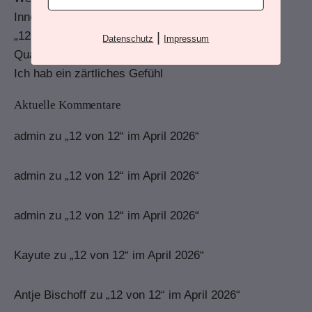
Innere Antreiber – und wie sie wirken.
„12 von 12“ im April 2026“
|
Datenschutz
Impressum
Quartalsrückblick – Erstes Quartal 2026
Ich hab ein zärtliches Gefühl
Aktuelle Kommentare
admin
zu
„12 von 12“ im April 2026“
admin
zu
„12 von 12“ im April 2026“
admin
zu
„12 von 12“ im April 2026“
Kayute
zu
„12 von 12“ im April 2026“
Antje Bischoff
zu
„12 von 12“ im April 2026“