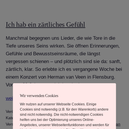
Ich hab ein zärtliches Gefühl
Manchmal begegnen uns Lieder, die wie Tore in die
Tiefe unseres Seins wirken. Sie öffnen Erinnerungen,
Gefühle und Bewusstseinsräume, die längst
vergessen schienen – und plötzlich sind sie da: sanft,
zärtlich, klar. So erlebte ich es vergangene Woche bei
einem Konzert von Herman van Veen in Flensburg.
Vor gut 30 Jahren war ich bereits in…
Wir verwenden Cookies
Ich
weiterlesen
Wir nutzen auf unserer Webseite Cookies. Einige
hab
Cookies sind notwendig (z.B. für den Warenkorb) andere
Veröffentlicht am
9. November 2025
ein
sind nicht notwendig. Die nicht-notwendigen Cookies
Kategorisiert als
Alltag und Integration
,
Aus meinem Leben
helfen uns bei der Optimierung unseres Online-
zärtliches
Verschlagwortet mit
Deutsches Haus
,
Flensburg
,
Hermann van
Angebotes, unserer Webseitenfunktionen und werden für