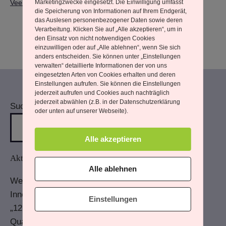
Gefühl
Veen
,
Konzert
,
Urvertrauen
Marketingzwecke eingesetzt. Die Einwilligung umfasst
die Speicherung von Informationen auf Ihrem Endgerät,
das Auslesen personenbezogener Daten sowie deren
Verarbeitung. Klicken Sie auf „Alle akzeptieren“, um in
den Einsatz von nicht notwendigen Cookies
einzuwilligen oder auf „Alle ablehnen“, wenn Sie sich
anders entscheiden. Sie können unter „Einstellungen
verwalten“ detaillierte Informationen der von uns
eingesetzten Arten von Cookies erhalten und deren
Einstellungen aufrufen. Sie können die Einstellungen
jederzeit aufrufen und Cookies auch nachträglich
jederzeit abwählen (z.B. in der Datenschutzerklärung
Suchen
oder unten auf unserer Webseite).
Alle akzeptieren
Aktuelle Beiträge
Alle ablehnen
Wenn Du mehr wahrnimmst
Innere Antreiber – und wie sie wirken.
Einstellungen
„12 von 12“ im April 2026“
Quartalsrückblick – Erstes Quartal 2026