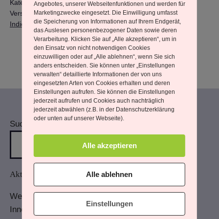
Kategorisiert als
Aus meinem Leben
,
Heilpraxis
,
Rueckblicke
Angebotes, unserer Webseitenfunktionen und werden für
Verschlagwortet mit
Bewusstsein
,
Gesellschaft
,
Heilarbeit
,
Marketingzwecke eingesetzt. Die Einwilligung umfasst
die Speicherung von Informationen auf Ihrem Endgerät,
Indien
,
La Gomerea
,
TimeLine
das Auslesen personenbezogener Daten sowie deren
Verarbeitung. Klicken Sie auf „Alle akzeptieren“, um in
den Einsatz von nicht notwendigen Cookies
einzuwilligen oder auf „Alle ablehnen“, wenn Sie sich
anders entscheiden. Sie können unter „Einstellungen
verwalten“ detaillierte Informationen der von uns
eingesetzten Arten von Cookies erhalten und deren
Einstellungen aufrufen. Sie können die Einstellungen
jederzeit aufrufen und Cookies auch nachträglich
jederzeit abwählen (z.B. in der Datenschutzerklärung
oder unten auf unserer Webseite).
Suchen
Alle akzeptieren
Aktuelle Beiträge
Alle ablehnen
Wenn Du mehr wahrnimmst
Einstellungen
Innere Antreiber – und wie sie wirken.