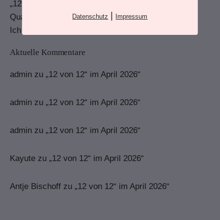
„12 von 12“ im April 2026“
|
Quartalsrückblick – Erstes Quartal 2026
Datenschutz
Impressum
Ich hab ein zärtliches Gefühl
Aktuelle Kommentare
admin
zu
„12 von 12“ im April 2026“
admin
zu
„12 von 12“ im April 2026“
admin
zu
„12 von 12“ im April 2026“
Kayute
zu
„12 von 12“ im April 2026“
Antje Bischoff
zu
„12 von 12“ im April 2026“