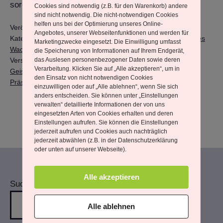
sorgenfreies und erfolgreicheres Leben.
Cookies sind notwendig (z.B. für den Warenkorb) andere
sind nicht notwendig. Die nicht-notwendigen Cookies
helfen uns bei der Optimierung unseres Online-
Veröffentlicht am
26. Januar 2025
Angebotes, unserer Webseitenfunktionen und werden für
Kategorisiert als
Alltag und Integration
,
Bewusstsein & Inneres
Marketingzwecke eingesetzt. Die Einwilligung umfasst
Wachsen
,
Heilarbeit & Transformation
die Speicherung von Informationen auf Ihrem Endgerät,
Verschlagwortet mit
Bewusstsein
,
Clearing
,
Fremdenergien
,
das Auslesen personenbezogener Daten sowie deren
Verarbeitung. Klicken Sie auf „Alle akzeptieren“, um in
Geist-Heilung
,
Heilarbeit
,
Hypnose
,
Mantren
,
Munay Ki
,
den Einsatz von nicht notwendigen Cookies
Präsenz
,
Rückführung
,
Spiritualität
,
TRansformation
einzuwilligen oder auf „Alle ablehnen“, wenn Sie sich
anders entscheiden. Sie können unter „Einstellungen
verwalten“ detaillierte Informationen der von uns
eingesetzten Arten von Cookies erhalten und deren
Einstellungen aufrufen. Sie können die Einstellungen
jederzeit aufrufen und Cookies auch nachträglich
jederzeit abwählen (z.B. in der Datenschutzerklärung
oder unten auf unserer Webseite).
Alle akzeptieren
Suchen
Alle ablehnen