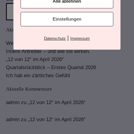
Alle ablehnen
Einstellungen
Aktuelle Beiträge
|
Datenschutz
Impressum
Wenn Du mehr wahrnimmst
Innere Antreiber – und wie sie wirken.
„12 von 12“ im April 2026“
Quartalsrückblick – Erstes Quartal 2026
Ich hab ein zärtliches Gefühl
Aktuelle Kommentare
admin
zu
„12 von 12“ im April 2026“
admin
zu
„12 von 12“ im April 2026“