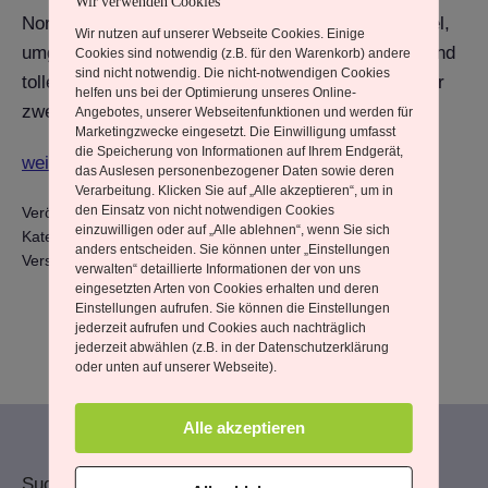
Wir verwenden Cookies
Norden deutschlands ist eine Auszeit auf einer Insel,
Wir nutzen auf unserer Webseite Cookies. Einige
umgeben vom Meer, gespickt mit ein wenig Wind und
Cookies sind notwendig (z.B. für den Warenkorb) andere
sind nicht notwendig. Die nicht-notwendigen Cookies
toller Natur in Griechenland genau das Richtige. Vor
helfen uns bei der Optimierung unseres Online-
zwei Jahren…
Angebotes, unserer Webseitenfunktionen und werden für
Marketingzwecke eingesetzt. Die Einwilligung umfasst
die Speicherung von Informationen auf Ihrem Endgerät,
Arillas
weiterlesen
das Auslesen personenbezogener Daten sowie deren
/
Verarbeitung. Klicken Sie auf „Alle akzeptieren“, um in
den Einsatz von nicht notwendigen Cookies
Veröffentlicht am
7. Mai 2025
Korfu
einzuwilligen oder auf „Alle ablehnen“, wenn Sie sich
Kategorisiert als
Aus meinem Leben
ist
anders entscheiden. Sie können unter „Einstellungen
Verschlagwortet mit
Arillas
,
E-Bike
,
Griechenland
,
Korfu
verwalten“ detaillierte Informationen der von uns
immer
eingesetzten Arten von Cookies erhalten und deren
eine
Einstellungen aufrufen. Sie können die Einstellungen
jederzeit aufrufen und Cookies auch nachträglich
Reise
jederzeit abwählen (z.B. in der Datenschutzerklärung
wert
oder unten auf unserer Webseite).
Alle akzeptieren
Suchen