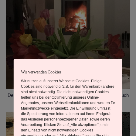
Wir verwenden Cookies
Wir nutzen auf unserer Webseite Cookies. Einige
Cookies sind notwendig (z.B. für den Warenkorb) andere
sind nicht notwendig. Die nicht-notwendigen Cookies
Der Ofen brennt, es ist dunkel, nun werde ich ein neues Buch
helfen uns bei der Optimierung unseres Online-
beginnen zu lesen.
Angebotes, unserer Webseitenfunktionen und werden für
Marketingzwecke eingesetzt. Die Einwilligung umfasst
die Speicherung von Informationen auf Ihrem Endgerät,
das Auslesen personenbezogener Daten sowie deren
Verarbeitung. Klicken Sie auf „Alle akzeptieren“, um in
den Einsatz von nicht notwendigen Cookies
einzuwilligen oder auf „Alle ablehnen“, wenn Sie sich