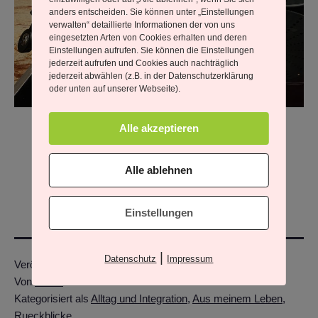
anders entscheiden. Sie können unter „Einstellungen
verwalten“ detaillierte Informationen der von uns
eingesetzten Arten von Cookies erhalten und deren
Einstellungen aufrufen. Sie können die Einstellungen
jederzeit aufrufen und Cookies auch nachträglich
jederzeit abwählen (z.B. in der Datenschutzerklärung
oder unten auf unserer Webseite).
Der Teekessel pfeift (laut
). Es geht in die ruhigen
Alle akzeptieren
Abendstunden über.
Alle ablehnen
Einstellungen
|
Datenschutz
Impressum
Veröffentlicht am
12. März 2025
Von
admin
Kategorisiert als
Alltag und Integration
,
Aus meinem Leben
,
Rueckblicke