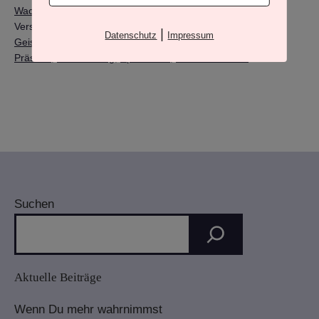
Wachsen
,
Heilarbeit & Transformation
Verschlagwortet mit
Bewusstsein
,
Clearing
,
Fremdenergien
,
|
Datenschutz
Impressum
Geist-Heilung
,
Heilarbeit
,
Hypnose
,
Mantren
,
Munay Ki
,
Präsenz
,
Rückführung
,
Spiritualität
,
TRansformation
Suchen
Aktuelle Beiträge
Wenn Du mehr wahrnimmst