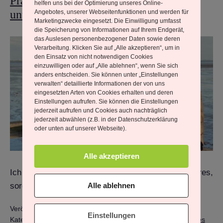
Präsenz führt Dich zum Ziel – ich
helfen uns bei der Optimierung unseres Online-
vom
unterstütze Dich dabei.
Angebotes, unserer Webseitenfunktionen und werden für
Marketingzwecke eingesetzt. Die Einwilligung umfasst
TimeLine?
die Speicherung von Informationen auf Ihrem Endgerät,
das Auslesen personenbezogener Daten sowie deren
Verarbeitung. Klicken Sie auf „Alle akzeptieren“, um in
den Einsatz von nicht notwendigen Cookies
einzuwilligen oder auf „Alle ablehnen“, wenn Sie sich
anders entscheiden. Sie können unter „Einstellungen
verwalten“ detaillierte Informationen der von uns
eingesetzten Arten von Cookies erhalten und deren
Einstellungen aufrufen. Sie können die Einstellungen
jederzeit aufrufen und Cookies auch nachträglich
jederzeit abwählen (z.B. in der Datenschutzerklärung
oder unten auf unserer Webseite).
Alle akzeptieren
Ich unterstütze Dich auf Deinem Weg in ein leichteres,
sorgenfreies und erfolgreicheres Leben.
Alle ablehnen
Veröffentlicht am
26. Januar 2025
Einstellungen
Kategorisiert als
Alltag und Integration
,
Bewusstsein & Inneres