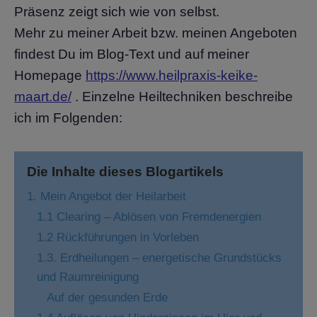
Präsenz zeigt sich wie von selbst.
Mehr zu meiner Arbeit bzw. meinen Angeboten
findest Du im Blog-Text und auf meiner
Homepage
https://www.heilpraxis-keike-
maart.de/
. Einzelne Heiltechniken beschreibe
ich im Folgenden:
Die Inhalte dieses Blogartikels
1. Mein Angebot der Heilarbeit
1.1 Clearing – Ablösen von Fremdenergien
1.2 Rückführungen in Vorleben
1.3. Erdheilungen – energetische Grundstücks
und Raumreinigung
Auf der gesunden Erde