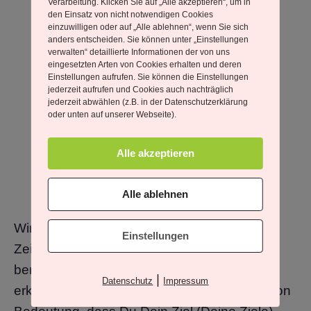
Verarbeitung. Klicken Sie auf „Alle akzeptieren“, um in
den Einsatz von nicht notwendigen Cookies
einzuwilligen oder auf „Alle ablehnen“, wenn Sie sich
anders entscheiden. Sie können unter „Einstellungen
verwalten“ detaillierte Informationen der von uns
eingesetzten Arten von Cookies erhalten und deren
Einstellungen aufrufen. Sie können die Einstellungen
jederzeit aufrufen und Cookies auch nachträglich
jederzeit abwählen (z.B. in der Datenschutzerklärung
oder unten auf unserer Webseite).
Alle akzeptieren
Om Gam Ganapataye Namaha * Mögen die
Alle ablehnen
Hindernisse in Deinem Leben sich auflösen.
Wir schauen uns an, was Dich hindert, Dein
Einstellungen
Zeil zu erreichen, sei es in privater oder in
beruflicher Hinsicht. Denn es ist wichtig zu
|
Datenschutz
Impressum
erkennen, was Dich hindert. Ebenso ist es von