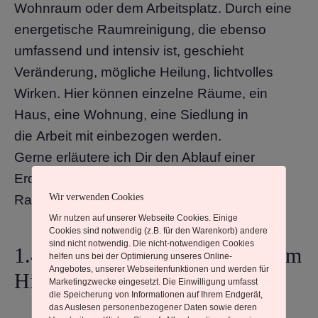
Wohnraum oder dem Arbeitsplatz. Durch eine
energetische Raumreinigung, die ebenso
umfassend und intensiv ist, geschieht
Veränderung, mögliche Heilung, lichtvolles
Wirken. Hier können einzelne Räume, ein
Haus, eine Wohnung, eine Siedlung in
die Arbeit mit einbezogen werden.
Gerne erläutere ich Dir den Ablauf einer
Erdheilung oder auch einer energetischen
Wir verwenden Cookies
Raumreinigung.
Wir nutzen auf unserer Webseite Cookies. Einige
Cookies sind notwendig (z.B. für den Warenkorb) andere
sind nicht notwendig. Die nicht-notwendigen Cookies
1.4 Auflösen von Hindernissen im
helfen uns bei der Optimierung unseres Online-
Angebotes, unserer Webseitenfunktionen und werden für
Hier und Jetzt.
Marketingzwecke eingesetzt. Die Einwilligung umfasst
die Speicherung von Informationen auf Ihrem Endgerät,
das Auslesen personenbezogener Daten sowie deren