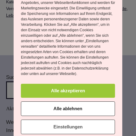
Kategorisiert als
Aus meinem Leben
Angebotes, unserer Webseitenfunktionen und werden für
Verschlagwortet mit
Marketingzwecke eingesetzt. Die Einwilligung umfasst
Dankbarkeit
,
Das Leben ist Schön
,
Freude
,
die Speicherung von Informationen auf Ihrem Endgerät,
Leben
das Auslesen personenbezogener Daten sowie deren
Verarbeitung. Klicken Sie auf „Alle akzeptieren“, um in
den Einsatz von nicht notwendigen Cookies
einzuwilligen oder auf „Alle ablehnen“, wenn Sie sich
anders entscheiden. Sie können unter „Einstellungen
verwalten“ detaillierte Informationen der von uns
eingesetzten Arten von Cookies erhalten und deren
Einstellungen aufrufen. Sie können die Einstellungen
jederzeit aufrufen und Cookies auch nachträglich
jederzeit abwählen (z.B. in der Datenschutzerklärung
oder unten auf unserer Webseite).
Suchen
Alle akzeptieren
Aktuelle Beiträge
Alle ablehnen
Wenn Du mehr wahrnimmst
Einstellungen
Innere Antreiber – und wie sie wirken.