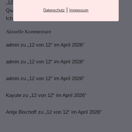
„12 von 12“ im April 2026“
|
Quartalsrückblick – Erstes Quartal 2026
Datenschutz
Impressum
Ich hab ein zärtliches Gefühl
Aktuelle Kommentare
admin
zu
„12 von 12“ im April 2026“
admin
zu
„12 von 12“ im April 2026“
admin
zu
„12 von 12“ im April 2026“
Kayute
zu
„12 von 12“ im April 2026“
Antje Bischoff
zu
„12 von 12“ im April 2026“