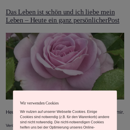
Das Leben ist schön und ich liebe mein
Leben – Heute ein ganz persönlicherPost
Wir verwenden Cookies
Heute mal ganz emotional – eine andere Seite von mir.
Wir nutzen auf unserer Webseite Cookies. Einige
Cookies sind notwendig (z.B. für den Warenkorb) andere
sind nicht notwendig. Die nicht-notwendigen Cookies
Veröffentlicht am
20. Juni 2025
helfen uns bei der Optimierung unseres Online-