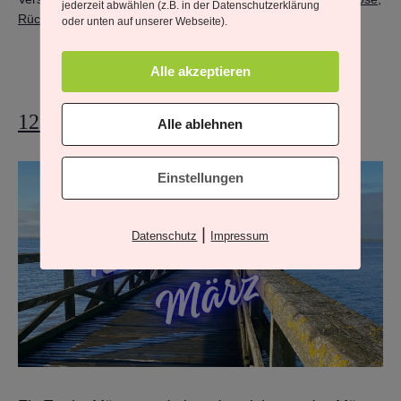
jederzeit abwählen (z.B. in der Datenschutzerklärung
ersten
Rückführung wie arbeite ich
oder unten auf unserer Webseite).
Termin
mit
Alle akzeptieren
mir.
12 von 12 im März
Alle ablehnen
Einstellungen
|
Datenschutz
Impressum