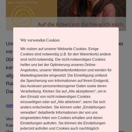
Wir verwenden Cookies
Unser erster Kontakt Du vereinbarst einen Termin bei
Wir nutzen auf unserer Webseite Cookies. Einige
mir per Mail: Heilpraxis.nls@gmail.com oder Mobil:
Cookies sind notwendig (z.B. für den Warenkorb) andere
0049 151 54 77 27 48 Wir lernen uns persönlich
sind nicht notwendig. Die nicht-notwendigen Cookies
helfen uns bei der Optimierung unseres Online-
kennen Wenn Du Fragen zu meiner Arbeit ganz
Angebotes, unserer Webseitenfunktionen und werden für
allgemein oder zu meiner Person hast, ist genug
Marketingzwecke eingesetzt. Die Einwilligung umfasst
die Speicherung von Informationen auf Ihrem Endgerät,
Raum, diese Fragen im Vorwege zu besprechen.
das Auslesen personenbezogener Daten sowie deren
Danach werde ich Dich bitte, von Dir zu…
Verarbeitung. Klicken Sie auf „Alle akzeptieren“, um in
den Einsatz von nicht notwendigen Cookies
einzuwilligen oder auf „Alle ablehnen“, wenn Sie sich
Was
weiterlesen
anders entscheiden. Sie können unter „Einstellungen
erwartet
verwalten“ detaillierte Informationen der von uns
eingesetzten Arten von Cookies erhalten und deren
Veröffentlicht am
23. März 2025
Dich
Einstellungen aufrufen. Sie können die Einstellungen
Kategorisiert als
Heilarbeit & Transformation
beim
jederzeit aufrufen und Cookies auch nachträglich
Verschlagwortet mit
Bewusstsein
,
Clearing
,
Heilpraxis
,
Hypnose
,