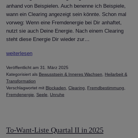
anhand von Beispielen. Auch benenne ich Beispiele,
wann ein Clearing angezeigt sein könnte. Schon mal
vorweg: Wenn eine Fremdenergie bei Dir anhaftet,
nutzt sie auch Deine Energie. Nach einem Clearing
steht diese Energie Dir wieder zur…
Was
weiterlesen
ist
Veröffentlicht am
31. März 2025
ein
Kategorisiert als
Bewusstsein & Inneres Wachsen
,
Heilarbeit &
„Spirituelles
Transformation
Clearing
Verschlagwortet mit
Blockaden
,
Clearing
,
Fremdbestimmung
,
–
Fremdenergie
,
Seele
,
Unruhe
Ablösen
von
Fremdenergien“
To-Want-Liste Quartal II in 2025