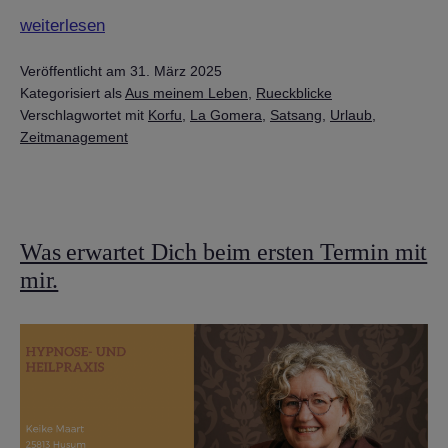
To-
weiterlesen
Want-
Veröffentlicht am
31. März 2025
Liste
Kategorisiert als
Aus meinem Leben
,
Rueckblicke
Quartal
Verschlagwortet mit
Korfu
,
La Gomera
,
Satsang
,
Urlaub
,
II
Zeitmanagement
in
2025
Was erwartet Dich beim ersten Termin mit
mir.