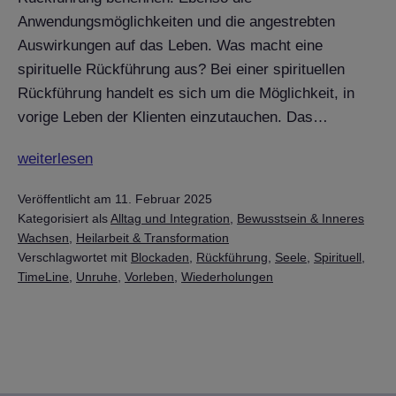
Anwendungsmöglichkeiten und die angestrebten
Auswirkungen auf das Leben. Was macht eine
spirituelle Rückführung aus? Bei einer spirituellen
Rückführung handelt es sich um die Möglichkeit, in
vorige Leben der Klienten einzutauchen. Das…
Was
weiterlesen
ist
Veröffentlicht am
11. Februar 2025
eine
Kategorisiert als
Alltag und Integration
,
Bewusstsein & Inneres
spirituelle
Wachsen
,
Heilarbeit & Transformation
Rückführung
Verschlagwortet mit
Blockaden
,
Rückführung
,
Seele
,
Spirituell
,
und
TimeLine
,
Unruhe
,
Vorleben
,
Wiederholungen
wie
unterscheidet
sie
sich