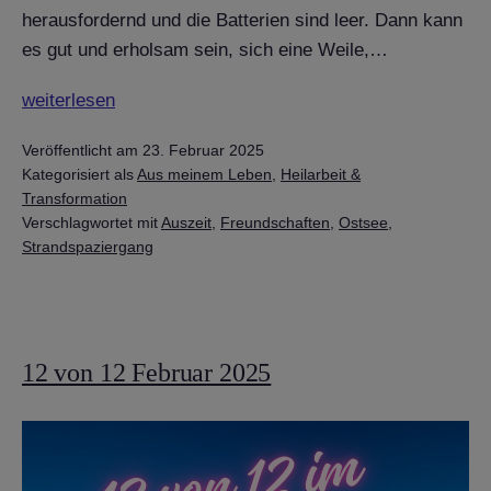
herausfordernd und die Batterien sind leer. Dann kann
es gut und erholsam sein, sich eine Weile,…
Wie
weiterlesen
wichtig
Veröffentlicht am
23. Februar 2025
es
Kategorisiert als
Aus meinem Leben
,
Heilarbeit &
ist,
Transformation
eine
Verschlagwortet mit
Auszeit
,
Freundschaften
,
Ostsee
,
Auszeit
Strandspaziergang
zu
planen.
12 von 12 Februar 2025