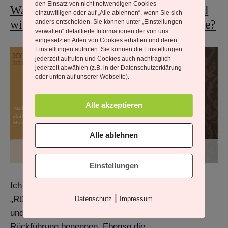
den Einsatz von nicht notwendigen Cookies
Was ist eine spirituelle Rückführung und
einzuwilligen oder auf „Alle ablehnen“, wenn Sie sich
wie unterscheidet sie sich vom TimeLine?
anders entscheiden. Sie können unter „Einstellungen
verwalten“ detaillierte Informationen der von uns
eingesetzten Arten von Cookies erhalten und deren
Einstellungen aufrufen. Sie können die Einstellungen
jederzeit aufrufen und Cookies auch nachträglich
jederzeit abwählen (z.B. in der Datenschutzerklärung
oder unten auf unserer Webseite).
Alle akzeptieren
Alle ablehnen
Einstellungen
Ich möchte hier die Möglichkeit der Methode
|
„Rückführungen in Vorleben“ ganz global darstellen
Datenschutz
Impressum
und beispielhaft Gründe für das Anwenden einer
Rückführung benennen. Ebenso die