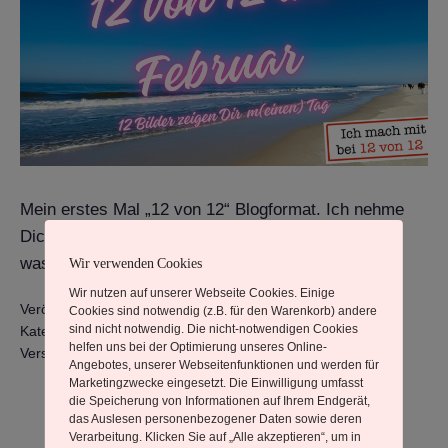
Mein erstes Mal „12 von 12“ Blogformat. Ich nehme
Dich heute mit auf meine Bilderreise. So siehst Du,
was heute bei mir alles ansteht. Der Tag ist belegt.
Wir verwenden Cookies
Wir nutzen auf unserer Webseite Cookies. Einige
Veröffentlicht am
12. Februar 2025
Cookies sind notwendig (z.B. für den Warenkorb) andere
sind nicht notwendig. Die nicht-notwendigen Cookies
Kategorisiert als
Aus meinem Leben
,
Rueckblicke
helfen uns bei der Optimierung unseres Online-
Verschlagwortet mit
12 von 12
Angebotes, unserer Webseitenfunktionen und werden für
Marketingzwecke eingesetzt. Die Einwilligung umfasst
die Speicherung von Informationen auf Ihrem Endgerät,
das Auslesen personenbezogener Daten sowie deren
Verarbeitung. Klicken Sie auf „Alle akzeptieren“, um in